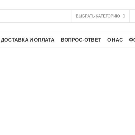
ВЫБРАТЬ КАТЕГОРИЮ
ДОСТАВКА И ОПЛАТА
ВОПРОС-ОТВЕТ
О НАС
Ф