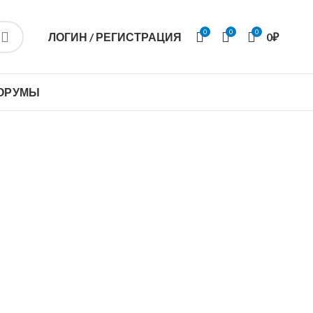
0
0
0
ЛОГИН / РЕГИСТРАЦИЯ
0
₽
ОРУМЫ