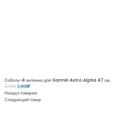
Соболь-4 антенна для Garmin Astro Alpha 47 см.
Первоначальная
Текущая
3,400
₽
3,500
₽
цена
цена:
Назад к товарам
составляла
3,400₽.
Следующий товар
3,500₽.