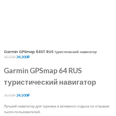
Garmin GPSmap 64ST RUS туристический навигатор
Первоначальная
Текущая
34,300
₽
38,500
₽
цена
цена:
составляла
34,300₽.
Garmin GPSmap 64 RUS
38,500₽.
туристический навигатор
Первоначальная
Текущая
24,500
₽
26,500
₽
цена
цена:
Лучший навигатор для туризма и активного отдыха по отзывам
составляла
24,500₽.
тысяч пользователей.
26,500₽.